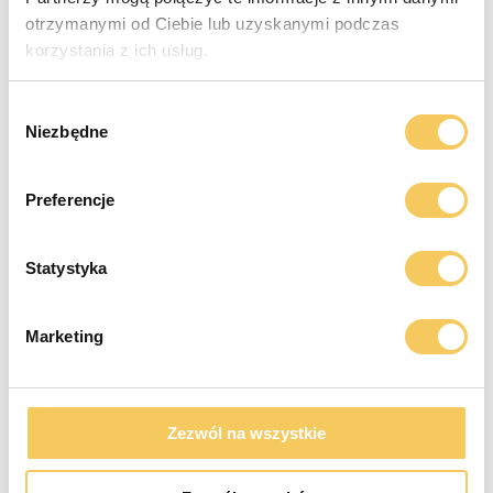
otrzymanymi od Ciebie lub uzyskanymi podczas
korzystania z ich usług.
Wybór
Niezbędne
zgody
Preferencje
23.07.2026
| Autor: Dorota Szeplewicz
Statystyka
Neurobiologia przywiązania i jego rola w
psychopatologii i procesie terapeutycznym
Marketing
Jak wczesne doświadczenia więzi mogą kształtować
architekturę mózgu.
Zezwól na wszystkie