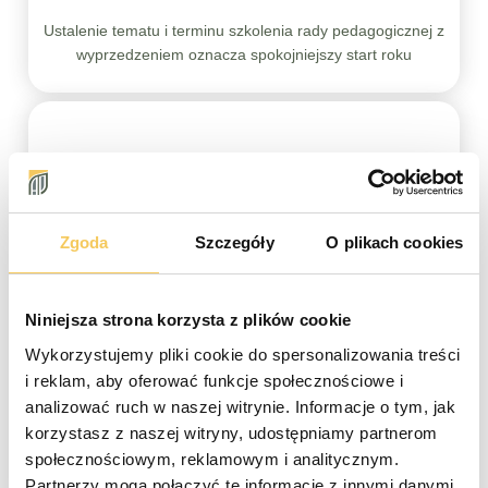
Ustalenie tematu i terminu szkolenia rady pedagogicznej z
wyprzedzeniem oznacza spokojniejszy start roku
Zgoda
Szczegóły
O plikach cookies
Niniejsza strona korzysta z plików cookie
23.07.2026
| Autor: Dorota Szeplewicz
Wykorzystujemy pliki cookie do spersonalizowania treści
„Co mózg miał na myśli?”
i reklam, aby oferować funkcje społecznościowe i
analizować ruch w naszej witrynie. Informacje o tym, jak
To projekt, który tworzymy z myślą o specjalistach,
korzystasz z naszej witryny, udostępniamy partnerom
pacjentach i wszystkich, którzy chcą lepiej rozumieć
społecznościowym, reklamowym i analitycznym.
zdrowie psychiczne i codzienne funkcjonowanie.
Partnerzy mogą połączyć te informacje z innymi danymi