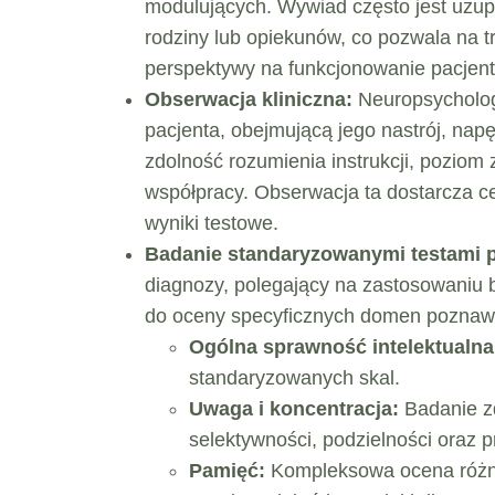
modulujących. Wywiad często jest uzup
rodziny lub opiekunów, co pozwala na t
perspektywy na funkcjonowanie pacjent
Obserwacja kliniczna:
Neuropsycholog
pacjenta, obejmującą jego nastrój, nap
zdolność rozumienia instrukcji, pozio
współpracy. Obserwacja ta dostarcza c
wyniki testowe.
Badanie standaryzowanymi testami 
diagnozy, polegający na zastosowaniu ba
do oceny specyficznych domen poznawc
Ogólna sprawność intelektualna
standaryzowanych skal.
Uwaga i koncentracja:
Badanie zd
selektywności, podzielności oraz p
Pamięć:
Kompleksowa ocena różny