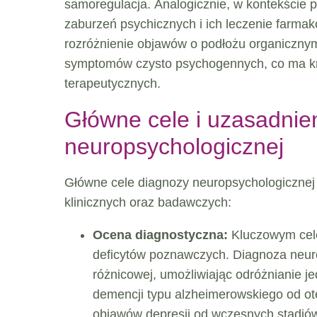
samoregulacja. Analogicznie, w kontekście ps
zaburzeń psychicznych i ich leczenie farma
rozróżnienie objawów o podłożu organiczny
symptomów czysto psychogennych, co ma kryt
terapeutycznych.
Główne cele i uzasadnie
neuropsychologicznej
Główne cele diagnozy neuropsychologicznej
klinicznych oraz badawczych:
Ocena diagnostyczna:
Kluczowym celem
deficytów poznawczych. Diagnoza neuro
różnicowej, umożliwiając odróżnianie j
demencji typu alzheimerowskiego od o
objawów depresji od wczesnych stadió