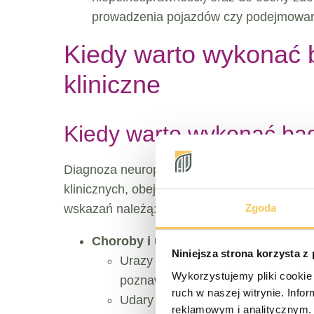
prowadzenia pojazdów czy podejmowan
Kiedy warto wykonać
kliniczne
Kiedy warto wykonać bad
Diagnoza neuropsychologiczna znajduje za
klinicznych, obejmujących zarówno populacje
Zgoda
wskazań należą:
Choroby i urazy neurologiczne:
Niniejsza strona korzysta z
Urazy czaszkowo-mózgowe (TBI – T
Wykorzystujemy pliki cookie 
poznawczych po urazie.
ruch w naszej witrynie. Inf
Udary mózgu (niedokrwienne i krwo
reklamowym i analitycznym. 