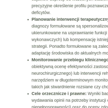
precyzyjne określenie profilu poznawcz
deficytów.
Planowanie interwencji terapeutyczny
diagnozy formułowane są spersonalizow
ukierunkowane na usprawnianie funkcji d
wykonawczych) lub kompensację istnie
strategii. Ponadto formułowane są zale
adaptację środowiska do aktualnych mo
Monitorowanie przebiegu kliniczneg
obiektywną ocenę efektywności zastos
neurochirurgicznego) lub interwencji re
narzędziem w długoterminowym monitor
takich jak stwardnienie rozsiane czy c
Cele orzecznicze i prawne:
Wyniki ba
wydawania opinii na potrzeby instytucji
niepełnosprawności) oraz do oceny zd