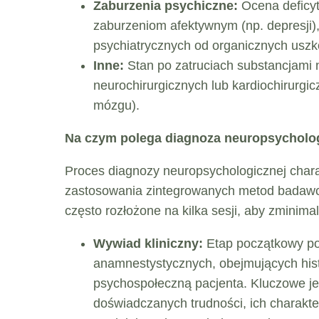
Zaburzenia psychiczne:
Ocena deficyt
zaburzeniom afektywnym (np. depresji)
psychiatrycznych od organicznych usz
Inne:
Stan po zatruciach substancjami 
neurochirurgicznych lub kardiochirurgi
mózgu).
Na czym polega diagnoza neuropsycholog
Proces diagnozy neuropsychologicznej char
zastosowania zintegrowanych metod badawcz
często rozłożone na kilka sesji, aby zminim
Wywiad kliniczny:
Etap początkowy po
anamnestystycznych, obejmujących his
psychospołeczną pacjenta. Kluczowe jes
doświadczanych trudności, ich charakte