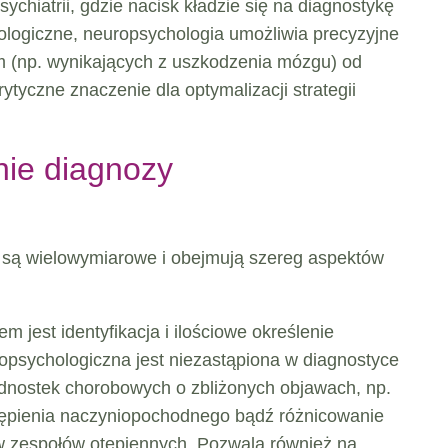
ychiatrii, gdzie nacisk kładzie się na diagnostykę
kologiczne, neuropsychologia umożliwia precyzyjne
m (np. wynikających z uszkodzenia mózgu) od
yczne znaczenie dla optymalizacji strategii
nie diagnozy
 są wielowymiarowe i obejmują szereg aspektów
 jest identyfikacja i ilościowe określenie
psychologiczna jest niezastąpiona w diagnostyce
ednostek chorobowych o zbliżonych objawach, np.
tępienia naczyniopochodnego bądź różnicowanie
w zespołów otępiennych. Pozwala również na