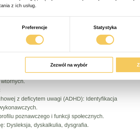
nia z ich usług.
patologicznych i interwencji chirurgicznych na
Preferencje
Statystyka
wu aktywności napadowej i leczenia
znawcze.
rdnienie rozsiane (SM), choroba Parkinsona,
howe.
gnostyka i różnicowanie otępień pierwotnie
Zezwól na wybór
Z
a Alzheimera, otępienie czołowo-skroniowe,
 wtórnych.
:
howej z deficytem uwagi (ADHD): Identyfikacja
i wykonawczych.
ofilu poznawczego i funkcji społecznych.
: Dysleksja, dyskalkulia, dysgrafia.