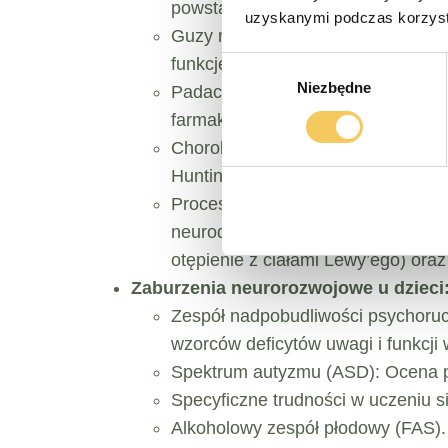
powstałych deficytów.
uzyskanymi podczas korzysta
Guzy mózgu: Analiza wpływu zmian 
funkcje poznawcze.
Wybór
Niezbędne
zgody
Padaczka (epilepsja): Ocena wpły
farmakologicznego na funkcje po
Choroby neurodegeneracyjne: Stwa
Huntingtona, inne zaburzenia ruc
Procesy otępienne (demencje): Dia
neurodegeneracyjnych (np. chorob
otępienie z ciałami Lewy’ego) oraz
Zaburzenia neurorozwojowe u dzieci
Zespół nadpobudliwości psychoruc
wzorców deficytów uwagi i funkcj
Spektrum autyzmu (ASD): Ocena pr
Specyficzne trudności w uczeniu się
Alkoholowy zespół płodowy (FAS).