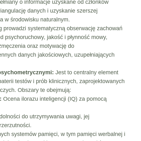
ełniany o informacje uzyskane od członków
riangulację danych i uzyskanie szerszej
a w środowisku naturalnym.
 prowadzi systematyczną obserwację zachowań
ęd psychoruchowy, jakość i płynność mowy,
m zmęczenia oraz motywację do
ennych danych jakościowych, uzupełniających
psychometrycznymi:
Jest to centralny element
terii testów i prób klinicznych, zaprojektowanych
zych. Obszary te obejmują:
:
Ocena ilorazu inteligencji (IQ) za pomocą
olności do utrzymywania uwagi, jej
rzerzutności.
ch systemów pamięci, w tym pamięci werbalnej i