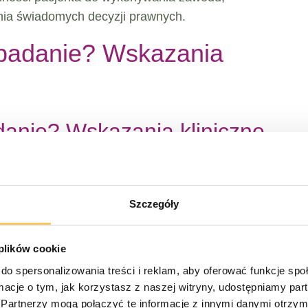
ia świadomych decyzji prawnych.
 badanie? Wskazania
anie? Wskazania kliniczne.
stosowanie w szerokim spektrum przypadków
 pediatryczne, jak i dorosłe. Do najczęstszych
Szczegóły
 plików cookie
raumatic Brain Injury): Ocena konsekwencji
do spersonalizowania treści i reklam, aby oferować funkcje sp
ormacje o tym, jak korzystasz z naszej witryny, udostępniamy p
toczne): Określenie zakresu i charakteru
Partnerzy mogą połączyć te informacje z innymi danymi otrzym