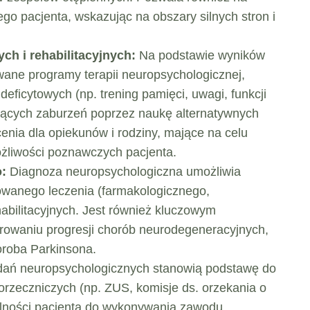
ego pacjenta, wskazując na obszary silnych stron i
ch i rehabilitacyjnych:
Na podstawie wyników
ane programy terapii neuropsychologicznej,
eficytowych (np. trening pamięci, uwagi, funkcji
jących zaburzeń poprzez naukę alternatywnych
cenia dla opiekunów i rodziny, mające na celu
żliwości poznawczych pacjenta.
o:
Diagnoza neuropsychologiczna umożliwia
owanego leczenia (farmakologicznego,
habilitacyjnych. Jest również kluczowym
owaniu progresji chorób neurodegeneracyjnych,
horoba Parkinsona.
dań neuropsychologicznych stanowią podstawę do
 orzeczniczych (np. ZUS, komisje ds. orzekania o
olności pacjenta do wykonywania zawodu,