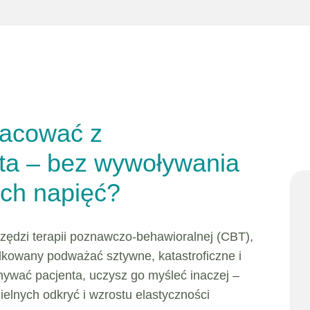
racować z
ta – bez wywoływania
ych napięć?
rzędzi terapii poznawczo-behawioralnej (CBT),
kowany podważać sztywne, katastroficzne i
nywać pacjenta, uczysz go myśleć inaczej –
elnych odkryć i wzrostu elastyczności