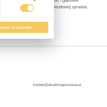
nicystom rozwijać elastyczność i głębokie
yższych standardów etyki zawodowej sprawia,
ezwól na wszystkie
kontakt@akademiapoznania.pl