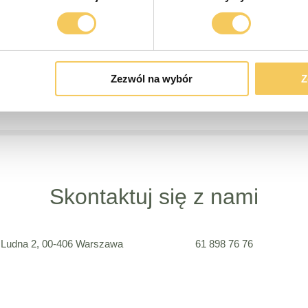
ntegrację różnych nurtów terapeutycznych, pomagając kli
 z pacjentem. Jego zaangażowanie w kształtowanie najw
leń specjalistów ochrony zdrowia psychicznego.
Zezwól na wybór
Z
Skontaktuj się z nami
. Ludna 2,
00-406
Warszawa
61 898 76 76