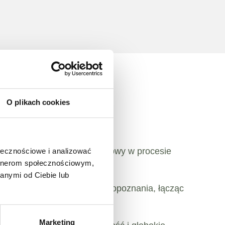
O plikach cookies
P). Jako egzaminator państwowy w procesie
ołecznościowe i analizować
artnerom społecznościowym,
anymi od Ciebie lub
 oraz prowadzeniu grup samopoznania, łącząc
Marketing