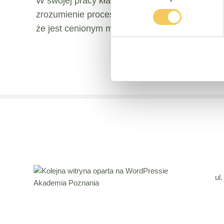
W swojej pracy kładzie szczególny nacisk na i
zrozumienie procesów zachodzących w relacji
że jest cenionym mentorem dla kolejnych poko
ul