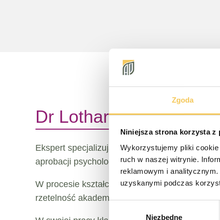
Zgoda
Dr Lothar Schattenburg
Niniejsza strona korzysta z
Ekspert specjalizujący się w psychoterapii p
Wykorzystujemy pliki cookie 
ruch w naszej witrynie. Inf
aprobacji psychologów, posiada unikalne kompet
reklamowym i analitycznym. 
uzyskanymi podczas korzysta
W procesie kształcenia koncentruje się na b
rzetelność akademicką z praktyką superwizyjną
Wybór
Niezbędne
zgody