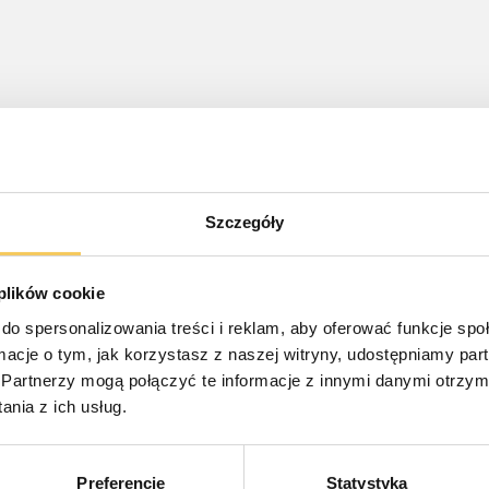
Szczegóły
 plików cookie
oznawczo-behawioralnej (VT) oraz psychodynamicznej (T
do spersonalizowania treści i reklam, aby oferować funkcje sp
ormacje o tym, jak korzystasz z naszej witryny, udostępniamy p
encje w zakresie dydaktyki klinicznej.
Partnerzy mogą połączyć te informacje z innymi danymi otrzym
nia z ich usług.
udowaniu kompetencji zawodowych przyszłych terapeutów
.
Preferencje
Statystyka